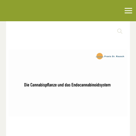
Zum
Inhalt
springen
Die
Cannabispflanze
und
das
Endocannabiniodsystem
Menge